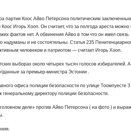
ера партии Коос Айво Петерсона политическим заключенным
 Коос Игорь Хооп. Он считает, что за полгода ареста можно
ких фактов нет. А обвинения Айво в том что он имел связь
о надуманы и не состоятельны. Статья 235 Пенитенциарно
 активным человеком и патриотом — считает Игорь Хооп.
ских выборах около четырех тысяч голосов избирателей. А
отданные за премьер-министра Эстонии .
лавного офиса полиции безопасности по улице Тоомпуесте 3
 генеральному директору полиции безопасности.
 уголовном деле» против Айво Петерсона ( на фото ) и выра
ы.
нии.