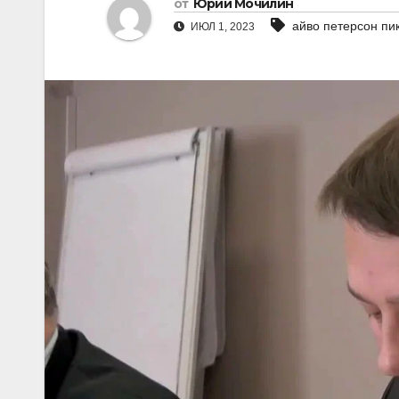
от
Юрий Мочилин
айво петерсон пи
ИЮЛ 1, 2023