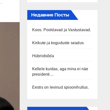
Недавние Посты
Koos. Pooldavad ja Vastustavad.
Kirikute ja koguduste seadus
Hübriidsõda
Kellele kuidas, aga mina ei näe
presidenti…
Eestis on levinud spioonihullus.