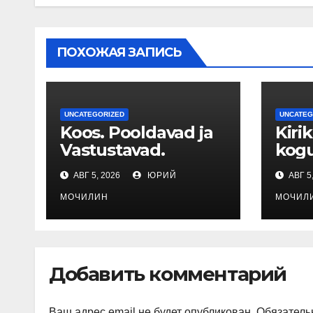
ПОХОЖАЯ ЗАПИСЬ
UNCATEGORIZED
UNCATEG
Koos. Pooldavad ja
Kirik
Vastustavad.
kog
АВГ 5, 2026
ЮРИЙ
АВГ 5
МОЧИЛИН
МОЧИЛ
Добавить комментарий
Ваш адрес email не будет опубликован.
Обязатель