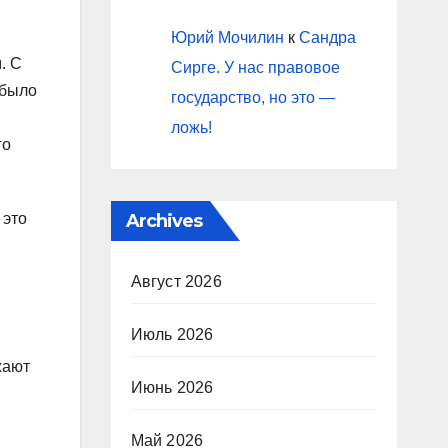
Юрий Мочилин
к
Сандра
. С
Сирге. У нас правовое
 было
государство, но это —
ложь!
го
Archives
 это
Август 2026
Июль 2026
жают
Июнь 2026
Май 2026