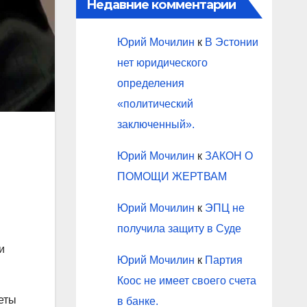
Недавние комментарии
Юрий Мочилин
к
В Эстонии
нет юридического
определения
«политический
заключенный».
Юрий Мочилин
к
ЗАКОН О
ПОМОЩИ ЖЕРТВАМ
Юрий Мочилин
к
ЭПЦ не
получила защиту в Суде
и
Юрий Мочилин
к
Партия
Коос не имеет своего счета
кеты
в банке.