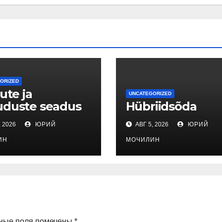
ORIZED
ute ja
UNCATEGORIZED
uduste seadus
Hübriidsõda
, 2026
ЮРИЙ
АВГ 5, 2026
ЮРИЙ
ИН
МОЧИЛИН
ные поля помечены
*