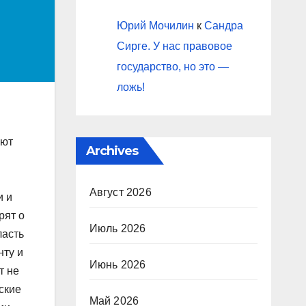
Юрий Мочилин
к
Сандра
Сирге. У нас правовое
государство, но это —
ложь!
ают
Archives
Август 2026
и и
рят о
Июль 2026
ласть
нту и
Июнь 2026
т не
ские
Май 2026