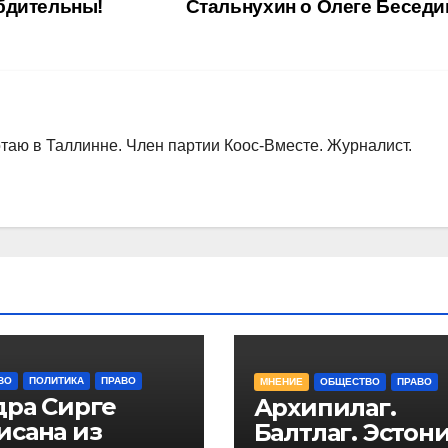
бдительны!
Стальнухин о Олеге Бесед
таю в Таллинне. Член партии Коос-Вместе. Журналист.
ВО
ПОЛИТИКА
ПРАВО
МНЕНИЕ
ОБЩЕСТВО
ПРАВО
дра Сирге
Архипилаг.
исана из
Балтлаг. Эстони