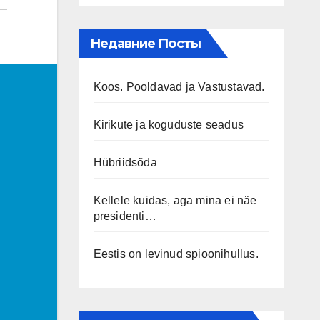
Недавние Посты
Koos. Pooldavad ja Vastustavad.
Kirikute ja koguduste seadus
Hübriidsõda
Kellele kuidas, aga mina ei näe
presidenti…
Eestis on levinud spioonihullus.