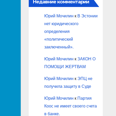
Недавние комментарии
Юрий Мочилин
к
В Эстонии
нет юридического
определения
«политический
заключенный».
Юрий Мочилин
к
ЗАКОН О
ПОМОЩИ ЖЕРТВАМ
Юрий Мочилин
к
ЭПЦ не
получила защиту в Суде
Юрий Мочилин
к
Партия
Коос не имеет своего счета
в банке.