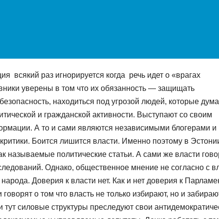
ия всякий раз игнорируется когда речь идет о «врагах
вники уверены в том что их обязанность — защищать
, безопасность, находиться под угрозой людей, которые дум
итической и гражданской активности. Выступают со своим
ормации. А то и сами являются независимыми блогерами и
критики. Боится лишится власти. Именно поэтому в Эстони
к называемые политические статьи. А сами же власти гово
еследований. Однако, общественное мнение не согласно с в
арода. Доверия к власти нет. Как и нет доверия к Парламе
 говорят о том что власть не только избирают, но и забираю
и тут силовые структуры преследуют свои антидемократиче