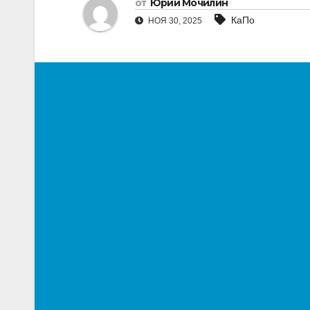
от
Юрий Мочилин
КаПо
НОЯ 30, 2025