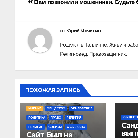
Навигация
Вам позвонили мошенники. Будьте 
по
записям
от
Юрий Мочилин
Родился в Таллинне. Живу и рабо
Религиовед. Правозащитник.
ПОХОЖАЯ ЗАПИСЬ
UNCATEGORIZED
ЗДОРОВЬЕ
КРИМИНАЛ
КУЛЬТУРА
МЕДИЦИНА
МНЕНИЕ
ОБЩЕСТВО
ОБЬЯВЛЕНИЯ
ОБЩЕСТ
ПОЛИТИКА
ПРАВО
РЕЛИГИЯ
Сан
РЕЛИГИЯ
СОЦИУМ
ФСБ - КАПО
вып
Сайт был на