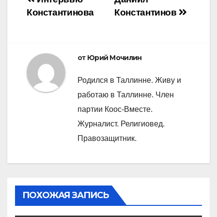
Навигация
Константинова
Константинов
по
записям
от
Юрий Мочилин
Родился в Таллинне. Живу и
работаю в Таллинне. Член
партии Коос-Вместе.
Журналист. Религиовед.
Правозащитник.
ПОХОЖАЯ ЗАПИСЬ