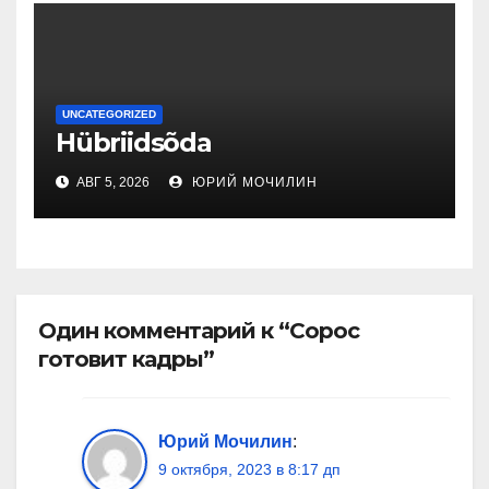
UNCATEGORIZED
Hübriidsõda
АВГ 5, 2026
ЮРИЙ МОЧИЛИН
Один комментарий к “Сорос
готовит кадры”
Юрий Мочилин
:
9 октября, 2023 в 8:17 дп