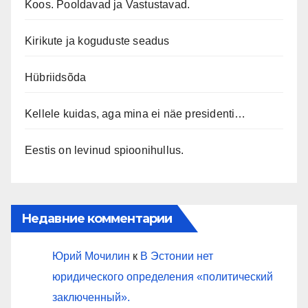
Koos. Pooldavad ja Vastustavad.
Kirikute ja koguduste seadus
Hübriidsõda
Kellele kuidas, aga mina ei näe presidenti…
Eestis on levinud spioonihullus.
Недавние комментарии
Юрий Мочилин
к
В Эстонии нет
юридического определения «политический
заключенный».