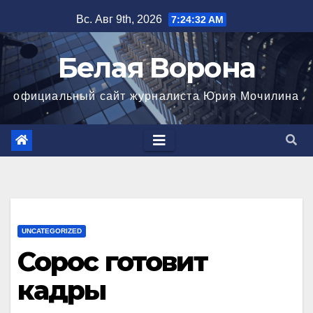
Перейти
Вс. Авг 9th, 2026
7:24:33 AM
к
содержимому
Белая Ворона
официальный сайт журналиста Юрия Мочилина
UNCATEGORIZED
Сорос готовит
кадры