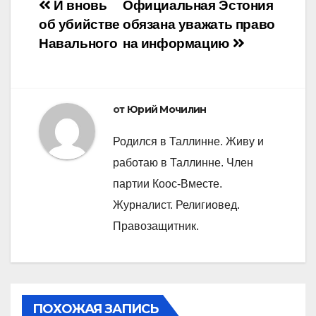
Навигация
И вновь
Официальная Эстония
об убийстве
обязана уважать право
по
Навального
на информацию
записям
от
Юрий Мочилин
Родился в Таллинне. Живу и
работаю в Таллинне. Член
партии Коос-Вместе.
Журналист. Религиовед.
Правозащитник.
ПОХОЖАЯ ЗАПИСЬ