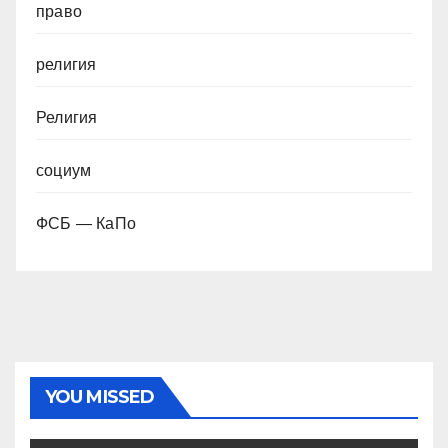
право
религия
Религия
социум
ФСБ — КаПо
YOU MISSED