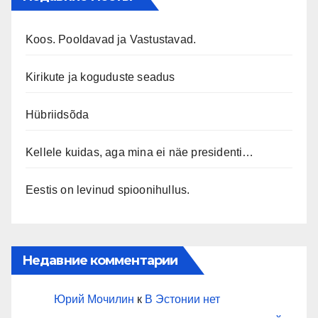
Koos. Pooldavad ja Vastustavad.
Kirikute ja koguduste seadus
Hübriidsõda
Kellele kuidas, aga mina ei näe presidenti…
Eestis on levinud spioonihullus.
Недавние комментарии
Юрий Мочилин
к
В Эстонии нет