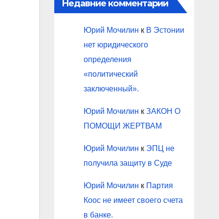
Недавние комментарии
Юрий Мочилин
к
В Эстонии
нет юридического
определения
«политический
заключенный».
Юрий Мочилин
к
ЗАКОН О
ПОМОЩИ ЖЕРТВАМ
Юрий Мочилин
к
ЭПЦ не
получила защиту в Суде
Юрий Мочилин
к
Партия
Коос не имеет своего счета
в банке.