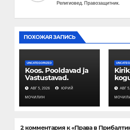
Религиовед. Правозащитник.
ПОХОЖАЯ ЗАПИСЬ
UNCATEGORIZED
UNCATEG
Koos. Pooldavad ja
Kirik
Vastustavad.
kog
АВГ 5, 2026
ЮРИЙ
АВГ 5
МОЧИЛИН
МОЧИЛ
2 комментария к «Права в Прибалти