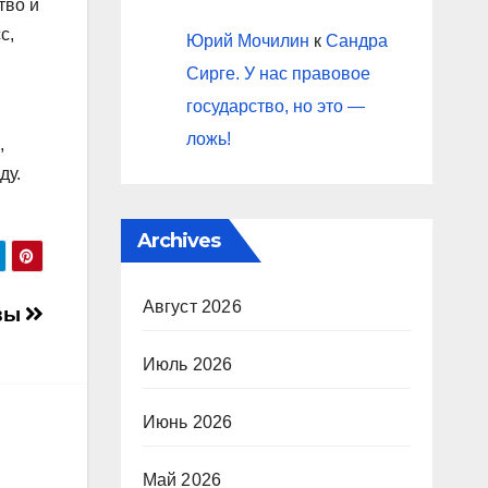
тво и
с,
Юрий Мочилин
к
Сандра
Сирге. У нас правовое
государство, но это —
ложь!
,
ду.
Archives
Август 2026
овы
Июль 2026
Июнь 2026
Май 2026