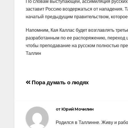
По словам выступающей, ассимиляция русских
заставит Россию воздержаться от нападения. 
начатый предыдущим правительством, которое 
Напомним, Кая Каллас будет возглавлять треть
разработанным по ее распоряжению, переход шк
чтобы преподавание на русском полностью прек
Таллин
Навигация
Пора думать о людях
по
записям
от
Юрий Мочилин
Родился в Таллинне. Живу и рабо