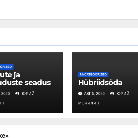
ORIZED
ute ja
UNCATEGORIZED
uduste seadus
Hübriidsõda
, 2026
ЮРИЙ
АВГ 5, 2026
ЮРИЙ
ИН
МОЧИЛИН
ке»