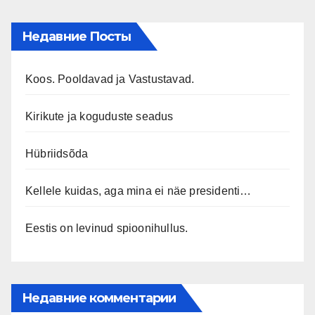
Недавние Посты
Koos. Pooldavad ja Vastustavad.
Kirikute ja koguduste seadus
Hübriidsõda
Kellele kuidas, aga mina ei näe presidenti…
Eestis on levinud spioonihullus.
Недавние комментарии