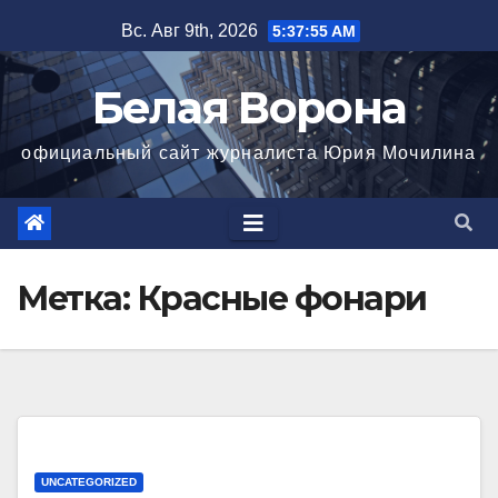
Перейти
Вс. Авг 9th, 2026
5:37:56 AM
к
содержимому
Белая Ворона
официальный сайт журналиста Юрия Мочилина
Метка:
Красные фонари
UNCATEGORIZED