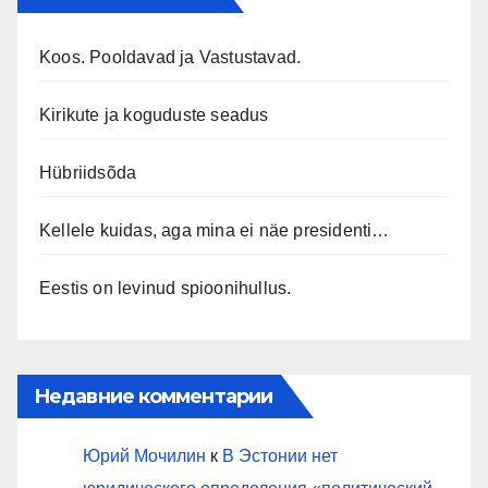
Koos. Pooldavad ja Vastustavad.
Kirikute ja koguduste seadus
Hübriidsõda
Kellele kuidas, aga mina ei näe presidenti…
Eestis on levinud spioonihullus.
Недавние комментарии
Юрий Мочилин
к
В Эстонии нет