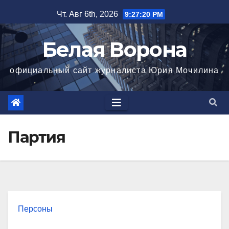
Перейти
Чт. Авг 6th, 2026
9:27:22 PM
к
содержимому
Белая Ворона
официальный сайт журналиста Юрия Мочилина
Партия
Персоны